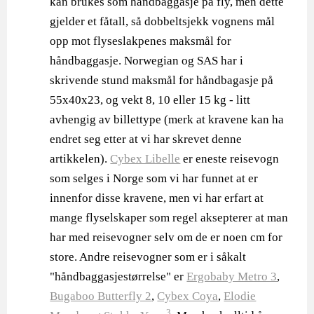
kan brukes som håndbaggasje på fly, men dette
gjelder et fåtall, så dobbeltsjekk vognens mål
opp mot flyseslakpenes maksmål for
håndbaggasje. Norwegian og SAS har i
skrivende stund maksmål for håndbagasje på
55x40x23, og vekt 8, 10 eller 15 kg - litt
avhengig av billettype (merk at kravene kan ha
endret seg etter at vi har skrevet denne
artikkelen).
Cybex Libelle
er eneste reisevogn
som selges i Norge som vi har funnet at er
innenfor disse kravene, men vi har erfart at
mange flyselskaper som regel aksepterer at man
har med reisevogner selv om de er noen cm for
store. Andre reisevogner som er i såkalt
"håndbaggasjestørrelse" er
Ergobaby Metro 3
,
Bugaboo Butterfly 2
,
Cybex Coya
,
Elodie
3