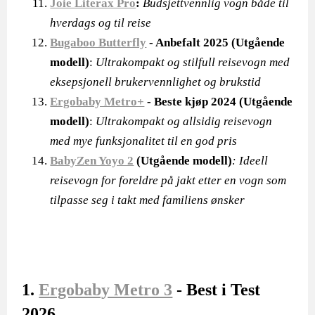
Joie Literax Pro
:
Budsjettvennlig vogn både til
hverdags og til reise
Bugaboo Butterfly
- Anbefalt 2025 (Utgående
modell)
:
Ultrakompakt og stilfull reisevogn med
eksepsjonell brukervennlighet og brukstid
Ergobaby Metro+
- Beste kjøp 2024 (Utgående
modell)
:
Ultrakompakt og allsidig reisevogn
med mye funksjonalitet til en god pris
BabyZen Yoyo 2
(Utgående modell)
: Ideell
reisevogn for foreldre på jakt etter en vogn som
tilpasse seg i takt med familiens ønsker
1.
Ergobaby Metro 3
- Best i Test
2026