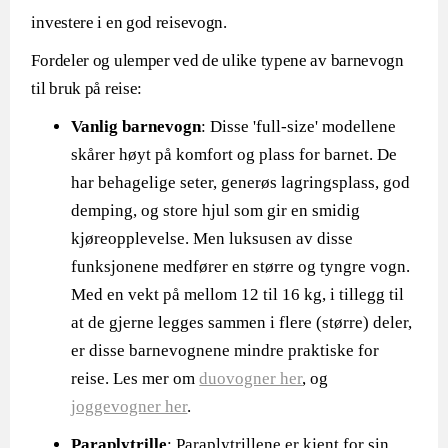
investere i en god reisevogn.
Fordeler og ulemper ved de ulike typene av barnevogn
til bruk på reise:
Vanlig barnevogn
: Disse 'full-size' modellene
skårer høyt på komfort og plass for barnet. De
har behagelige seter, generøs lagringsplass, god
demping, og store hjul som gir en smidig
kjøreopplevelse. Men luksusen av disse
funksjonene medfører en større og tyngre vogn.
Med en vekt på mellom 12 til 16 kg, i tillegg til
at de gjerne legges sammen i flere (større) deler,
er disse barnevognene mindre praktiske for
reise. Les mer om
duovogner her
, og
joggevogner her
.
Paraplytrille
: Paraplytrillene er kjent for sin