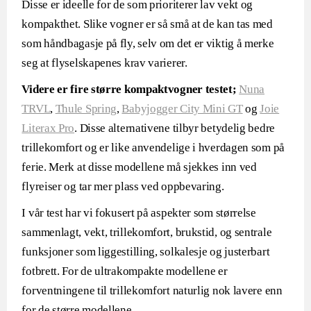
Disse er ideelle for de som prioriterer lav vekt og
kompakthet. Slike vogner er så små at de kan tas med
som håndbagasje på fly, selv om det er viktig å merke
seg at flyselskapenes krav varierer.
Videre er fire større kompaktvogner testet;
Nuna
TRVL
,
Thule Spring
,
Babyjogger City Mini GT
og
Joie
Literax Pro
. Disse alternativene tilbyr betydelig bedre
trillekomfort og er like anvendelige i hverdagen som på
ferie. Merk at disse modellene må sjekkes inn ved
flyreiser og tar mer plass ved oppbevaring.
I vår test har vi fokusert på aspekter som størrelse
sammenlagt, vekt, trillekomfort, brukstid, og sentrale
funksjoner som liggestilling, solkalesje og justerbart
fotbrett. For de ultrakompakte modellene er
forventningene til trillekomfort naturlig nok lavere enn
for de større modellene.