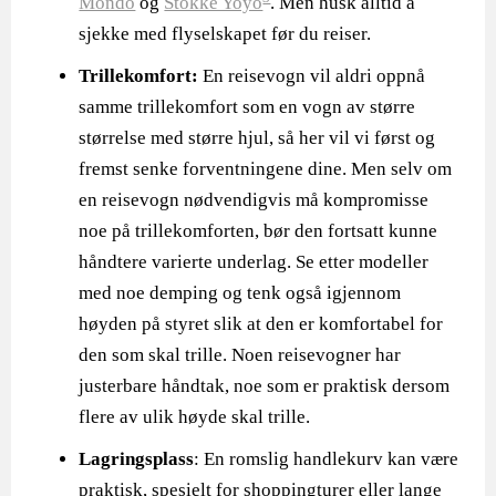
Mondo
og
Stokke Yoyo
. Men husk alltid å
sjekke med flyselskapet før du reiser.
Trillekomfort:
En reisevogn vil aldri oppnå
samme trillekomfort som en vogn av større
størrelse med større hjul, så her vil vi først og
fremst senke forventningene dine. Men
selv om
en reisevogn nødvendigvis må kompromisse
noe på trillekomforten, bør den fortsatt kunne
håndtere varierte underlag. Se etter modeller
med noe demping og tenk også igjennom
høyden på styret slik at den er komfortabel for
den som skal trille. Noen reisevogner har
justerbare håndtak, noe som er praktisk dersom
flere av ulik høyde skal trille.
Lagringsplass
: En romslig handlekurv kan være
praktisk, spesielt for shoppingturer eller lange