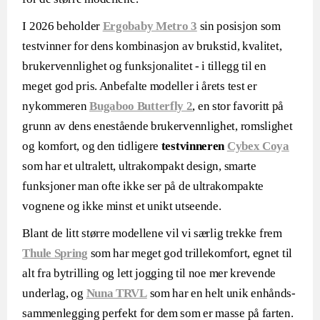
I 2026 beholder
Ergobaby Metro 3
sin posisjon som
testvinner for dens kombinasjon av brukstid, kvalitet,
brukervennlighet og funksjonalitet - i tillegg til en
meget god pris. Anbefalte modeller i årets test er
nykommeren
Bugaboo Butterfly 2
, en stor favoritt på
grunn av dens enestående brukervennlighet, romslighet
og komfort, og den tidligere
testvinneren
Cybex Coya
som har et ultralett, ultrakompakt design, smarte
funksjoner man ofte ikke ser på de ultrakompakte
vognene og ikke minst et unikt utseende.
Blant de litt større modellene vil vi særlig trekke frem
Thule Spring
som har meget god trillekomfort, egnet til
alt fra bytrilling og lett jogging til noe mer krevende
underlag, og
Nuna TRVL
som har en helt unik enhånds-
sammenlegging perfekt for dem som er masse på farten.