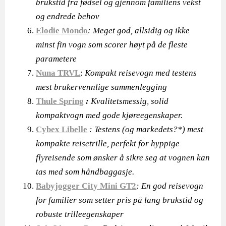
brukstid fra fødsel og gjennom familiens vekst
og endrede behov
Elodie Mondo
: Meget god, allsidig og ikke
minst fin vogn som scorer høyt på de fleste
parametere
Nuna TRVL
:
Kompakt reisevogn med testens
mest brukervennlige sammenlegging
Thule Spring
:
Kvalitetsmessig, solid
kompaktvogn med gode kjøreegenskaper.
Cybex Libelle
: Testens (og markedets?*) mest
kompakte reisetrille, perfekt for hyppige
flyreisende som ønsker å sikre seg at vognen kan
tas med som håndbaggasje.
Babyjogger City Mini GT2
: En god reisevogn
for familier som setter pris på lang brukstid og
robuste trilleegenskaper