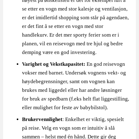
høyest på ønskelisten er det for eksempel lurt å
se etter en vogn med stor kalesje og ventilasjon,
er det imidlertid shopping som står på agendaen,
er det fint å se etter en vogn med stor
handlekurv. Er det mer sporty ferier som er i
planen, vil en reisevogn med tre hjul og bedre
demping være en god investering.
Varighet og Vekstkapasitet:
En god reisevogn
vokser med barnet. Undersøk vognens vekt- og
høydebegrensninger, samt om vognen kan
brukes med liggedel eller har andre løsninger
for bruk av spedbarn (f.eks helt flat liggestilling,
eller mulighet for feste av babybilstol).
Brukervennlighet
: Enkelhet er viktig, spesielt
på reise. Velg en vogn som er intuitiv å slå
sammen – helst med én hånd. Dette gir deg