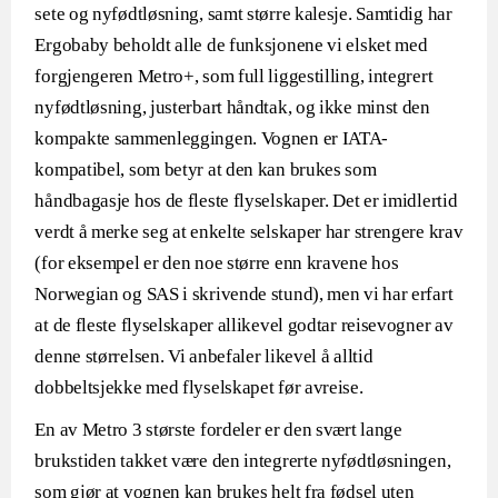
sete og nyfødtløsning, samt større kalesje. Samtidig har
Ergobaby beholdt alle de funksjonene vi elsket med
forgjengeren Metro+, som full liggestilling, integrert
nyfødtløsning, justerbart håndtak, og ikke minst den
kompakte sammenleggingen. Vognen er IATA-
kompatibel, som betyr at den kan brukes som
håndbagasje hos de fleste flyselskaper. Det er imidlertid
verdt å merke seg at enkelte selskaper har strengere krav
(for eksempel er den noe større enn kravene hos
Norwegian og SAS i skrivende stund), men vi har erfart
at de fleste flyselskaper allikevel godtar reisevogner av
denne størrelsen. Vi anbefaler likevel å alltid
dobbeltsjekke med flyselskapet før avreise.
En av Metro 3 største fordeler er den svært lange
brukstiden takket være den integrerte nyfødtløsningen,
som gjør at vognen kan brukes helt fra fødsel uten