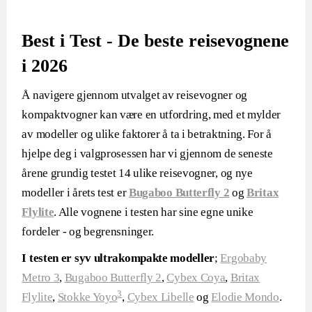
Best i Test - De beste reisevognene
i 2026
Å navigere gjennom utvalget av reisevogner og
kompaktvogner kan være en utfordring, med et mylder
av modeller og ulike faktorer å ta i betraktning. For å
hjelpe deg i valgprosessen har vi gjennom de seneste
årene grundig testet 14 ulike reisevogner, og nye
modeller i årets test er
Bugaboo Butterfly 2
og
Britax
Flylite
. Alle vognene i testen har sine egne unike
fordeler - og begrensninger.
I testen er
syv ultrakompakte modeller
;
Ergobaby
Metro 3
,
Bugaboo Butterfly 2
,
Cybex Coya
,
Britax
3
Flylite
,
Stokke Yoyo
,
Cybex Libelle
og
Elodie Mondo
.