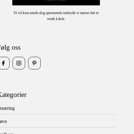
Vi vil kun sende deg spennende innhold vi mener det er
verdt å dele.
ølg oss
ategorier
rnæring
øvn