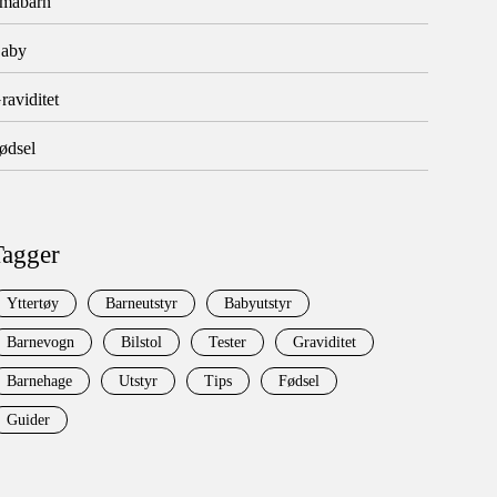
måbarn
aby
raviditet
ødsel
Tagger
Yttertøy
Barneutstyr
Babyutstyr
Barnevogn
Bilstol
Tester
Graviditet
Barnehage
Utstyr
Tips
Fødsel
Guider