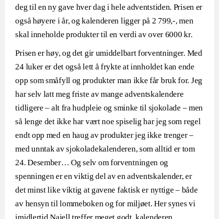
deg til en ny gave hver dag i hele adventstiden. Prisen er
også høyere i år, og kalenderen ligger på 2 799,-, men
skal inneholde produkter til en verdi av over 6000 kr.
Prisen er høy, og det gir umiddelbart forventninger. Med
24 luker er det også lett å frykte at innholdet kan ende
opp som småfyll og produkter man ikke får bruk for. Jeg
har selv latt meg friste av mange adventskalendere
tidligere – alt fra hudpleie og sminke til sjokolade – men
så lenge det ikke har vært noe spiselig har jeg som regel
endt opp med en haug av produkter jeg ikke trenger –
med unntak av sjokoladekalenderen, som alltid er tom
24. Desember… Og selv om forventningen og
spenningen er en viktig del av en adventskalender, er
det minst like viktig at gavene faktisk er nyttige – både
av hensyn til lommeboken og for miljøet. Her synes vi
imidlertid Najell treffer meget godt, kalenderen