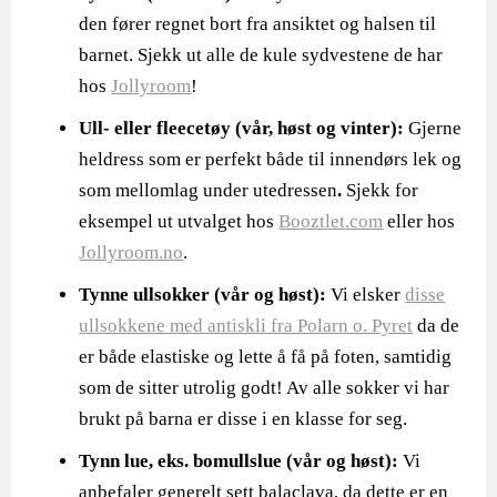
den fører regnet bort fra ansiktet og halsen til
barnet. Sjekk ut alle de kule sydvestene de har
hos
Jollyroom
!
Ull- eller fleecetøy (vår, høst og vinter):
Gjerne
heldress som er perfekt både til innendørs lek og
som mellomlag under utedressen
.
Sjekk for
eksempel ut utvalget hos
Booztlet.com
eller hos
Jollyroom.no
.
Tynne ullsokker
(vår og høst):
Vi elsker
disse
ullsokkene med antiskli fra Polarn o. Pyret
da de
er både elastiske og lette å få på foten, samtidig
som de sitter utrolig godt! Av alle sokker vi har
brukt på barna er disse i en klasse for seg.
Tynn lue, eks. bomullslue (vår og høst):
Vi
anbefaler generelt sett balaclava, da dette er en