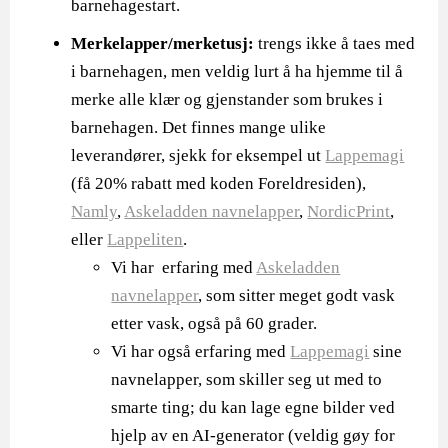
barnehagestart.
Merkelapper/merketusj:
trengs ikke å taes med
i barnehagen, men veldig lurt å ha hjemme til å
merke alle klær og gjenstander som brukes i
barnehagen. Det finnes mange ulike
leverandører, sjekk for eksempel ut
Lappemagi
(få 20% rabatt med koden Foreldresiden),
Namly
,
Askeladden navnelapper
,
NordicPrint
,
eller
Lappeliten
.
Vi har erfaring med
Askeladden
navnelapper
, som sitter meget godt vask
etter vask, også på 60 grader.
Vi har også erfaring med
Lappemagi
sine
navnelapper, som skiller seg ut med to
smarte ting; du kan lage egne bilder ved
hjelp av en AI-generator (veldig gøy for