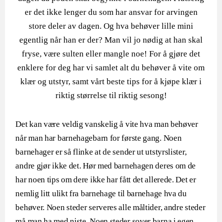
er det ikke lenger du som har ansvar for arvingen
store deler av dagen. Og hva behøver lille mini
egentlig når han er der? Man vil jo nødig at han skal
fryse, være sulten eller mangle noe! For å gjøre det
enklere for deg har vi samlet alt du behøver å vite om
klær og utstyr, samt vårt beste tips for å kjøpe klær i
riktig størrelse til riktig sesong!
Det kan være veldig vanskelig å vite hva man behøver
når man har barnehagebarn for første gang. Noen
barnehager er så flinke at de sender ut utstyrslister,
andre gjør ikke det. Hør med barnehagen deres om de
har noen tips om dere ikke har fått det allerede. Det er
nemlig litt ulikt fra barnehage til barnehage hva du
behøver. Noen steder serveres alle måltider, andre steder
må man ha med niste. Noen steder sover barna i egen