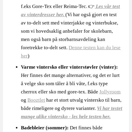
f.eks Gore-Tex eller Reima-Tec. 👉
Les vår test
av vinterdresser her.
(Vi har også gjort en test
av to-delt sett med vinterjakke og vinterbukse,
som vi hovedsaklig anbefaler for skolebarn,
men også barn på storbarnsavdeling kan
foretrekke to-delt sett.
Denne testen kan du lese
her
)
Varme vintersko eller vinterstøvler
(vinter):
Her finnes det mange alternativer, og det er lurt
å velge sko som tåler å bli våte, f.eks type
cherrox eller sko med gore-tex. Både
Jollyroom
og
Booztlet
har et stort utvalg vintersko til barn,
både rimeligere og dyrere varianter.
Vi har testet
mange ulike vintersko - les hele testen her.
Badebleier (sommer):
Det finnes både