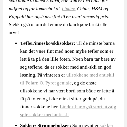
skal holde til minst 3 barn, noe som er bra både for
miljøet og for lommeboka!
Lindex
, Cubus, H&M og
Kappahl har også mye fint til en overkommelig pris.
Sjekk også ut om det er noe du kan kjøpe brukt eller
arve!
Tøfler/innesko/sklisokker:
Til de minste barna
kan det være fint med noen myke tøfler som er
lett å ta på den lille foten. Noen barn tar bare av
seg tøflene, da er sokker med anti-skli en god
løsning. På vinteren er
ullsokkene med antiskli
til Polarn O. Pyret geniale
, og de enste
ullsokkene vi har vært borti som både er lette å
få på foten og ikke minst sitter godt på, du
finner sokkene her.
Lindex har også stort utvalg
søte sokker med antiskli
.
Sokker/ Strømpebukser:
Som nevnt er
sokker