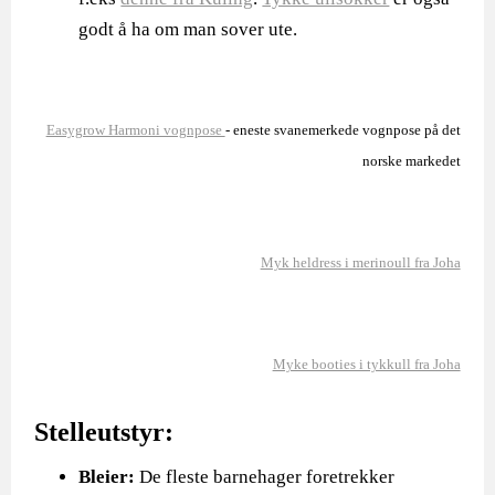
godt å ha om man sover ute.
Easygrow Harmoni vognpose
- eneste svanemerkede vognpose på det
norske markedet
Myk heldress i merinoull fra Joha
Myke booties i tykkull fra Joha
Stelleutstyr:
Bleier:
De fleste barnehager foretrekker