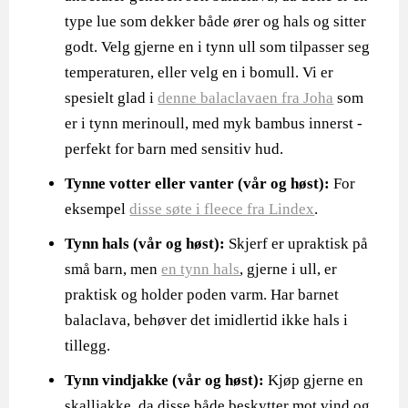
type lue som dekker både ører og hals og sitter
godt. Velg gjerne en i tynn ull som tilpasser seg
temperaturen, eller velg en i bomull. Vi er
spesielt glad i
denne balaclavaen fra Joha
som
er i tynn merinoull, med myk bambus innerst -
perfekt for barn med sensitiv hud.
Tynne votter eller vanter (vår og høst):
For
eksempel
disse søte i fleece fra Lindex
.
Tynn hals (vår og høst):
Skjerf er upraktisk på
små barn, men
en tynn hals
, gjerne i ull, er
praktisk og holder poden varm. Har barnet
balaclava, behøver det imidlertid ikke hals i
tillegg.
Tynn vindjakke
(vår og høst):
Kjøp gjerne en
skalljakke, da disse både beskytter mot vind og