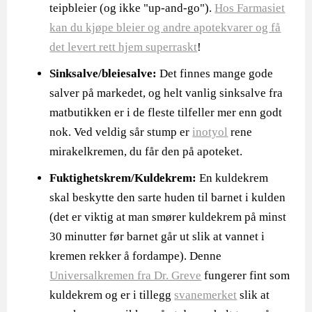
teipbleier (og ikke "up-and-go").
Hos Farmasiet
kan du kjøpe bleier og andre apotekvarer og få
det levert rett hjem superraskt
!
Sinksalve/bleiesalve:
Det finnes mange gode
salver på markedet, og helt vanlig sinksalve fra
matbutikken er i de fleste tilfeller mer enn godt
nok. Ved veldig sår stump er
inotyol
rene
mirakelkremen, du får den på apoteket.
Fuktighetskrem/Kuldekrem:
En kuldekrem
skal beskytte den sarte huden til barnet i kulden
(det er viktig at man smører kuldekrem på minst
30 minutter før barnet går ut slik at vannet i
kremen rekker å fordampe). Denne
Universalkremen fra Dr. Greve
fungerer fint som
kuldekrem og er i tillegg
svanemerket
slik at