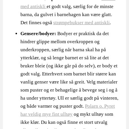
med antiskli
et godt valg, særlig for de minste
barna, da gulvet i barnehagen kan være glatt.
Det finnes også
strømpebukser med antiskli
.
Gensere/bodyer:
Bodyer er praktisk da det
hindrer glippe mellom overkroppen og
underkroppen, særlig når barna skal ha på
ytterklær, og så lenge barnet er så lite at det
bruker bleie (og ikke går på do selv), er body et
godt valg. Etterhvert som barnet blir større kan
vanlig genser være like så greit. Velg materialer
som puster og er behagelige å bevege seg i og å
ha under yttertøy. Ull er særlig godt på vinteren,
og både varmer og puster godt.
Polarn o. Pyret
har veldig mye fint ulltøy
og mykt ulltøy som
ikke klør. Du kan også finne et stort utvalg