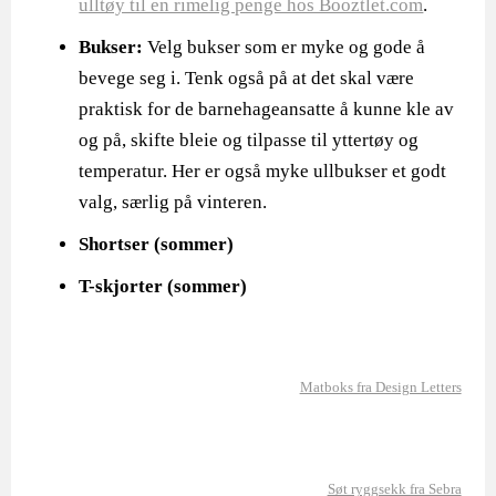
ulltøy til en rimelig penge hos Booztlet.com
.
Bukser:
Velg bukser som er myke og gode å
bevege seg i. Tenk også på at det skal være
praktisk for de barnehageansatte å kunne kle av
og på, skifte bleie og tilpasse til yttertøy og
temperatur. Her er også myke ullbukser et godt
valg, særlig på vinteren.
Shortser (sommer)
T-skjorter (sommer)
Matboks fra Design Letters
Søt ryggsekk fra Sebra