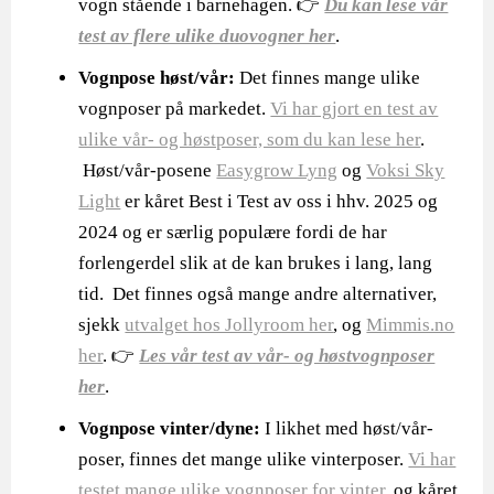
vogn stående i barnehagen. 👉
Du kan lese vår
test av flere ulike duovogner her
.
Vognpose høst/vår:
Det finnes mange ulike
vognposer på markedet.
Vi har gjort en test av
ulike vår- og høstposer, som du kan lese her
.
Høst/vår-posene
Easygrow Lyng
og
Voksi Sky
Light
er kåret Best i Test av oss i hhv. 2025 og
2024 og er særlig populære fordi de har
forlengerdel slik at de kan brukes i lang, lang
tid. Det finnes også mange andre alternativer,
sjekk
utvalget hos Jollyroom her
, og
Mimmis.no
her
. 👉
Les vår test av vår- og høstvognposer
her
.
Vognpose vinter/dyne:
I likhet med høst/vår-
poser, finnes det mange ulike vinterposer.
Vi har
testet mange ulike vognposer for vinter
, og kåret