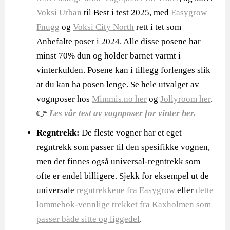
Voksi Urban
til Best i test 2025, med
Easygrow
Fnugg
og
Voksi City North
rett i tet som
Anbefalte poser i 2024. Alle disse posene har
minst 70% dun og holder barnet varmt i
vinterkulden. Posene kan i tillegg forlenges slik
at du kan ha posen lenge. Se hele utvalget av
vognposer hos
Mimmis.no her
og
Jollyroom her
.
👉
Les vår test av vognposer for vinter her.
Regntrekk:
De fleste vogner har et eget
regntrekk som passer til den spesifikke vognen,
men det finnes også universal-regntrekk som
ofte er endel billigere. Sjekk for eksempel ut de
universale
regntrekkene fra Easygrow
eller
dette
lommebok-vennlige trekket fra Kaxholmen som
passer både sitte og liggedel
.