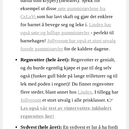
barna som kryper) (heleåret): Sjekk for
eksempel ut disse
søte gummistøvlene fra
CeLaVi
som har lavt skaft og gjør det enklere
for barnet å bevege seg og leke i.
Lindex har
også søte og billige gummistøvler
- perfekt til
barnehagen!
Jollyroom har også et stort utvalg
forede gummistøvler
for de kaldere dagene.
Regnvotter (hele året):
Regnvotter er genialt,
og du burde egentlig kjøpe et par til deg selv
også (funker gull både på lange trilleturer og til
lek med poden i regnet)! Du finner regnvotter
flere steder, blant annet hos
Lindex
. I tillegg har
Jollyroom
et stort utvalg i alle prisklasser. 👉
Les også vår test av vintervotter, inkludert
regnvotter, her!
Sydvest (hele året):
En sydvest er lur å ha fordi