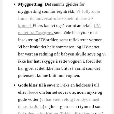
Myggnetting:
Det samme gjelder for
myggnetting som for regntrekk.
På Jollyroom
finner du universal-insektsnett til bare 29
kroner!
Ellers kan vi også varmt anbefale
UV-
nettet fra Easygrow
som både beskytter mot
insekter og UV-stråler, samt reflekterer varmen.
Vi har brukt det hele sommeren, og UV-nettet
har vært en redning når babyen skulle sove og vi
ikke har hatt skygge å sette vognen i, fordi det
har gjort at det ikke har blitt så varmt som det
potensielt kunne blitt inni vognen.
Gode klær til å sove i:
F.eks en heldress i ull
eller
fleece
om barnet sover ute, noen myke og
gode votter (
vi har vært veldig fornøyde med
disse fra Joha
) og lue - gjerne en i tynn ull som
f.eks
denne fra Kuling
.
Tykke ullsokker
er også