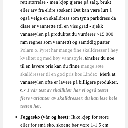
rett størrelse - men kjøp gjerne på salg, brukt
eller arv fra eldre søsken! Det kan være lurt å
også velge en skalldress som tynn parkdress da
disse er vanntette (til en viss grad - sjekk
vannsøylen på produktet du vurderer >15 000
mm regnes som vanntett) og samtidig puster.
Polarn o. Pyret har mange fine skalldresser i høy
kvalitet og med høy vannsøyle
. Ønsker du noe
til en lavere pris kan du finne
mange søte
skalldresser til en god pris hos Lindex
. Merk at
vannsøylen ofte er lavere på billigere produkter.
👉
I vår test av skallklær har vi også testet
flere varianter av skalldresser, du kan lese hele
testen her.
Joggesko (vår og høst):
Ikke kjøp for store
eller for små sko, skoene bør være 1-1,5 cm