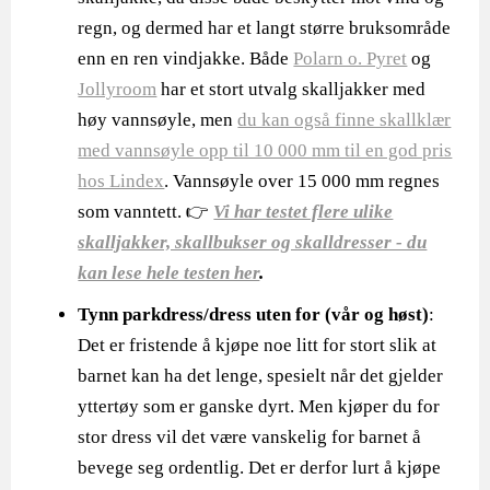
regn, og dermed har et langt større bruksområde
enn en ren vindjakke. Både
Polarn o. Pyret
og
Jollyroom
har et stort utvalg skalljakker med
høy vannsøyle, men
du kan også finne skallklær
med vannsøyle opp til 10 000 mm til en god pris
hos Lindex
. Vannsøyle over 15 000 mm regnes
som vanntett. 👉
Vi har testet flere ulike
skalljakker, skallbukser og skalldresser - du
kan lese hele testen her
.
Tynn parkdress/dress uten for
(vår og høst)
:
Det er fristende å kjøpe noe litt for stort slik at
barnet kan ha det lenge, spesielt når det gjelder
yttertøy som er ganske dyrt. Men kjøper du for
stor dress vil det være vanskelig for barnet å
bevege seg ordentlig. Det er derfor lurt å kjøpe