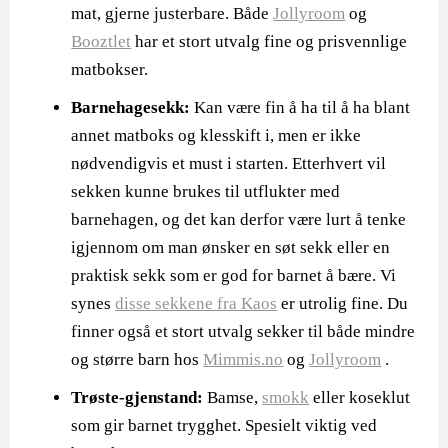
mat, gjerne justerbare. Både
Jollyroom
og
Booztlet
har et stort utvalg fine og prisvennlige
matbokser.
Barnehagesekk:
Kan være fin å ha til å ha blant
annet matboks og klesskift i, men er ikke
nødvendigvis et must i starten. Etterhvert vil
sekken kunne brukes til utflukter med
barnehagen, og det kan derfor være lurt å tenke
igjennom om man ønsker en søt sekk eller en
praktisk sekk som er god for barnet å bære. Vi
synes
disse sekkene fra Kaos
er utrolig fine. Du
finner også et stort utvalg sekker til både mindre
og større barn hos
Mimmis.no
og
Jollyroom
.
Trøste-gjenstand:
Bamse,
smokk
eller koseklut
som gir barnet trygghet. Spesielt viktig ved