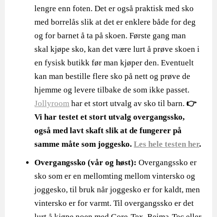
lengre enn foten. Det er også praktisk med sko
med borrelås slik at det er enklere både for deg
og for barnet å ta på skoen. Første gang man
skal kjøpe sko, kan det være lurt å prøve skoen i
en fysisk butikk før man kjøper den. Eventuelt
kan man bestille flere sko på nett og prøve de
hjemme og levere tilbake de som ikke passet.
Jollyroom
har et stort utvalg av sko til barn.
👉
Vi har testet et stort utvalg overgangssko,
også med lavt skaft slik at de fungerer på
samme måte som joggesko.
Les hele testen her
.
Overgangssko
(vår og høst):
Overgangssko er
sko som er en mellomting mellom vintersko og
joggesko, til bruk når joggesko er for kaldt, men
vintersko er for varmt. Til overgangssko er det
lurt å kjøpe noen med Gore-Tex, Reima-Tec eller