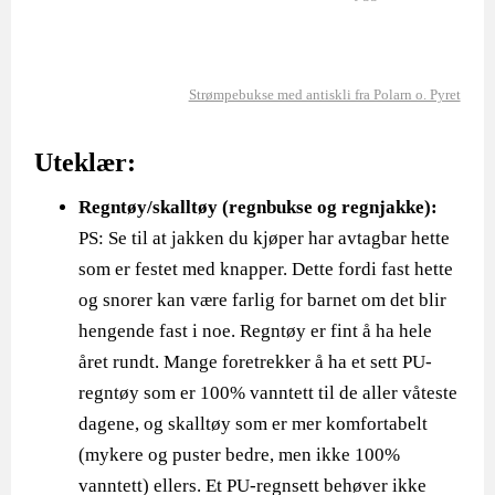
Strømpebukse med antiskli fra Polarn o. Pyret
Uteklær:
Regntøy/skalltøy (regnbukse og regnjakke):
PS: Se til at jakken du kjøper har avtagbar hette
som er festet med knapper. Dette fordi fast hette
og snorer kan være farlig for barnet om det blir
hengende fast i noe. Regntøy er fint å ha hele
året rundt. Mange foretrekker å ha et sett PU-
regntøy som er 100% vanntett til de aller våteste
dagene, og skalltøy som er mer komfortabelt
(mykere og puster bedre, men ikke 100%
vanntett) ellers. Et PU-regnsett behøver ikke