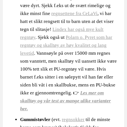
være dyrt. Sjekk f.eks ut de svært rimelige og
ikke minst fine
regnsettene fra CeLaVi
, vi har
hatt et slikt rengsett til to barn uten at det viser
tegn til slitasje!
Lindex har også mye kult
regntøy
. Sjekk også ut
Polarn o. Pyret som har
regntøy og skalltøy av høy kvalitet og lang
levetid
. Vannsøyle på over 15000 mm regnes
som vanntett, men skalltøy vil uansett ikke være
100% tett slik et PU-regntøy vil være. Hvis
barnet f.eks sitter i en sølepytt vil han før eller
siden bli våt i en skallbukse, mens en PU-bukse
ikke er gjennomtrengelig. 👉
Les mer om
skalltøy og vår test av mange ulike varianter
her.
Gummistøvler
(evt.
regnsokker
til de minste