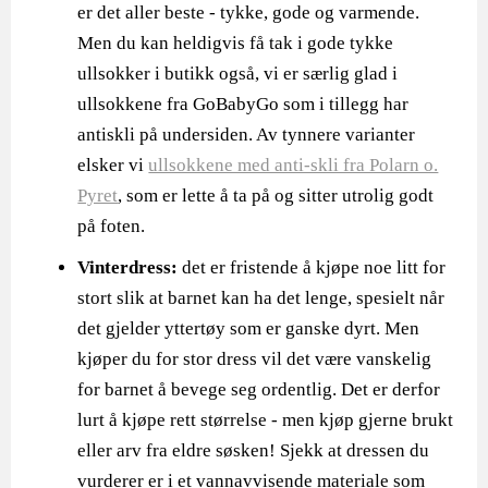
er det aller beste - tykke, gode og varmende.
Men du kan heldigvis få tak i gode tykke
ullsokker i butikk også, vi er særlig glad i
ullsokkene fra GoBabyGo som i tillegg har
antiskli på undersiden. Av tynnere varianter
elsker vi
ullsokkene med anti-skli fra Polarn o.
Pyret
, som er lette å ta på og sitter utrolig godt
på foten.
Vinterdress:
det er fristende å kjøpe noe litt for
stort slik at barnet kan ha det lenge, spesielt når
det gjelder yttertøy som er ganske dyrt. Men
kjøper du for stor dress vil det være vanskelig
for barnet å bevege seg ordentlig. Det er derfor
lurt å kjøpe rett størrelse - men kjøp gjerne brukt
eller arv fra eldre søsken! Sjekk at dressen du
vurderer er i et vannavvisende materiale som