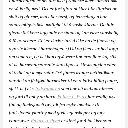
I barnehagen er det lurt med praktiske klær som det ikke
er så farlig med. Det er fort gjort at klær blir tilgriset av
skitt og gjørme, mat eller bæsj, og barnehagen har
sannsynligvis ikke mulighet til å vaske klærne. Da blir
gjerne flekkene liggende en stund og kan være vanskelig
å få av senere. Det er derfor lurt å ikke ha de fineste og
dyreste klærne i barnehagen :) Ull og fleece er helt topp
om vinteren, og det kan også være fint med flere lag slik
at de barnehageansatte kan tilpasse klesmengden etter
aktivitet og temperatur. Det finnes mange nettbutikker
der du kan få kjøpt barneklær til en relativt billig penge,
sjekk ut f.eks
Jollyroom.no
som har alt mellom himmel
og jord til baby og barn.
Polarn o. Pyret
har veldig mye
fint og funksjonelt tøy, alt fra myke inneklær til
funksjonelt yttertøy med gode egenskaper og høy
vannsøyle.
Polarn o. Pyret
er kjent for å ha klær som