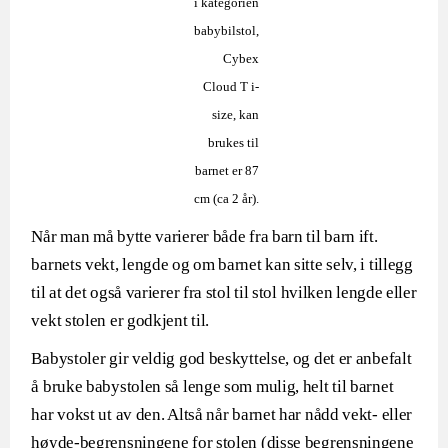
i kategorien
babybilstol,
Cybex
Cloud T i-
size, kan
brukes til
barnet er 87
cm (ca 2 år).
Når man må bytte varierer både fra barn til barn ift.
barnets vekt, lengde og om barnet kan sitte selv, i tillegg
til at det også varierer fra stol til stol hvilken lengde eller
vekt stolen er godkjent til.
Babystoler gir veldig god beskyttelse, og det er anbefalt
å bruke babystolen så lenge som mulig, helt til barnet
har vokst ut av den. Altså når barnet har nådd vekt- eller
høyde-begrensningene for stolen (disse begrensningene