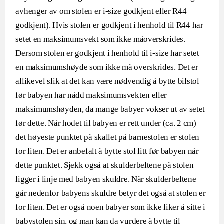
avhenger av om stolen er i-size godkjent eller R44
godkjent). Hvis stolen er godkjent i henhold til R44 har
setet en maksimumsvekt som ikke måoverskrides.
Dersom stolen er godkjent i henhold til i-size har setet
en maksimumshøyde som ikke må overskrides. Det er
allikevel slik at det kan være nødvendig å bytte bilstol
før babyen har nådd maksimumsvekten eller
maksimumshøyden, da mange babyer vokser ut av setet
før dette. Når hodet til babyen er rett under (ca. 2 cm)
det høyeste punktet på skallet på barnestolen er stolen
for liten. Det er anbefalt å bytte stol litt før babyen når
dette punktet. Sjekk også at skulderbeltene på stolen
ligger i linje med babyen skuldre. Når skulderbeltene
går nedenfor babyens skuldre betyr det også at stolen er
for liten. Det er også noen babyer som ikke liker å sitte i
babystolen sin, og man kan da vurdere å bytte til