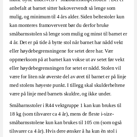
anbefalt at barnet sitter bakovervendt så lenge som
mulig, og minimum til 4 års alder. Siden beltestoler kun
kan monteres framovervent bør du derfor bruke
småbarnsstolen så lenge som mulig og minst til barnet er
4 år. Det er på tide å bytte stol når barnet har nådd vekt
eller høydebegrensningene for setet dere har. Vær
oppmerksom på at barnet kan vokse ut av setet før vekt
eller høydebegrensningen for setet er nådd. Stolen vil
være for liten når øverste del av øret til barnet er på linje
med stolens høyeste punkt. I tillegg skal skulderbeltene
være på linje med barnets skuldre, og ikke under.
Småbarnsstoler i R44 vektgruppe 1 kan kun brukes til
18 kg (som tilsvarer ca 4 år), mens de fleste i-size-
småbarnsstolene kun kan brukes til 105 cm (som også
tilsvarer ca 4 år). Hvis dere ønsker å ha kun èn stol i