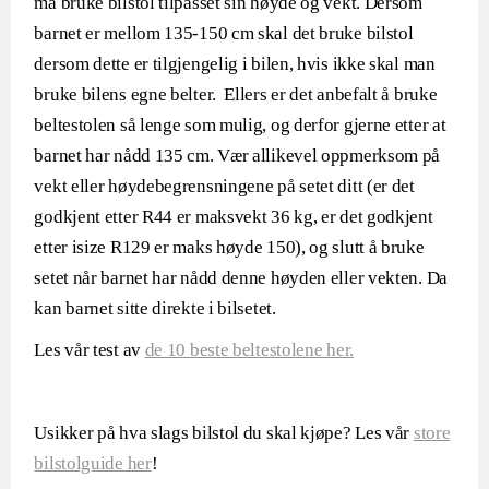
må bruke bilstol tilpasset sin høyde og vekt. Dersom
barnet er mellom 135-150 cm skal det bruke bilstol
dersom dette er tilgjengelig i bilen, hvis ikke skal man
bruke bilens egne belter. Ellers er det anbefalt å bruke
beltestolen så lenge som mulig, og derfor gjerne etter at
barnet har nådd 135 cm. Vær allikevel oppmerksom på
vekt eller høydebegrensningene på setet ditt (er det
godkjent etter R44 er maksvekt 36 kg, er det godkjent
etter isize R129 er maks høyde 150), og slutt å bruke
setet når barnet har nådd denne høyden eller vekten. Da
kan barnet sitte direkte i bilsetet.
Les vår test av
de 10 beste beltestolene her.
Usikker på hva slags bilstol du skal kjøpe? Les vår
store
bilstolguide her
!