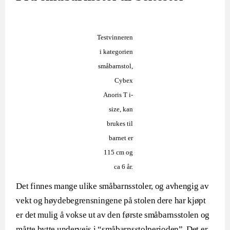
Testvinneren
i kategorien
småbarnstol,
Cybex
Anoris T i-
size, kan
brukes til
barnet er
115 cm og
ca 6 år.
Det finnes mange ulike småbarnsstoler, og avhengig av
vekt og høydebegrensningene på stolen dere har kjøpt
er det mulig å vokse ut av den første småbarnsstolen og
måtte bytte underveis i “småbarnsstolperioden”. Det er