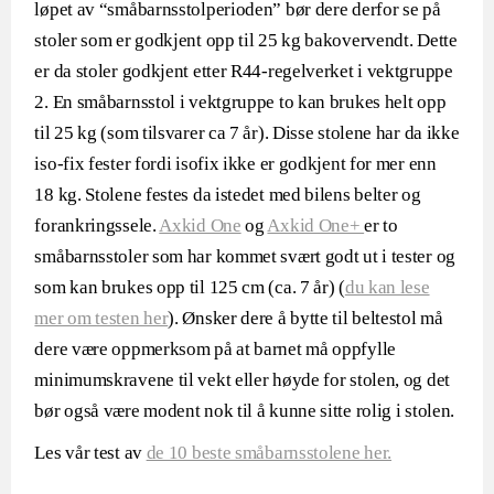
løpet av “småbarnsstolperioden” bør dere derfor se på
stoler som er godkjent opp til 25 kg bakovervendt. Dette
er da stoler godkjent etter R44-regelverket i vektgruppe
2. En småbarnsstol i vektgruppe to kan brukes helt opp
til 25 kg (som tilsvarer ca 7 år). Disse stolene har da ikke
iso-fix fester fordi isofix ikke er godkjent for mer enn
18 kg. Stolene festes da istedet med bilens belter og
forankringssele.
Axkid One
og
Axkid One+
er to
småbarnsstoler som har kommet svært godt ut i tester og
som kan brukes opp til 125 cm (ca. 7 år) (
du kan lese
mer om testen her
). Ønsker dere å bytte til beltestol må
dere være oppmerksom på at barnet må oppfylle
minimumskravene til vekt eller høyde for stolen, og det
bør også være modent nok til å kunne sitte rolig i stolen.
Les vår test av
de 10 beste småbarnsstolene her.