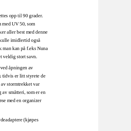
tes opp til 90 grader.
erm med UV 50, som
iker aller best med denne
kulle imidlertid også
ik man kan på f.eks Nuna
 veldig stort savn.
p ved åpningen av
idvis er litt styrete de
 av stormtrekket var
g av småtteri, som er en
 løse med en organizer
ydeadaptere (kjøpes