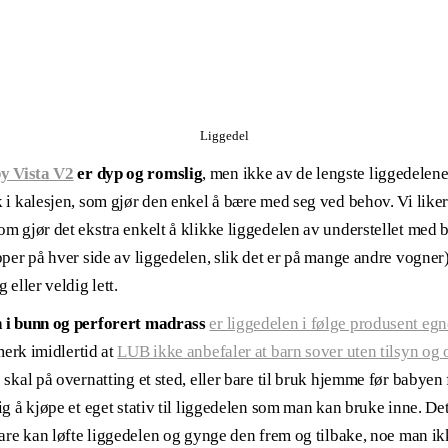
Liggedel
y Vista V2
er dyp og romslig
, men ikke av de lengste liggedelene
i kalesjen, som gjør den enkel å bære med seg ved behov. Vi liker 
m gjør det ekstra enkelt å klikke liggedelen av understellet med 
pper på hver side av liggedelen, slik det er på mange andre vogner)
 eller veldig lett.
n i bunn og perforert madrass
er liggedelen i følge produsent eg
erk imidlertid at
LUB ikke anbefaler at barn sover uten tilsyn og o
skal på overnatting et sted, eller bare til bruk hjemme før babyen f
g å kjøpe et eget stativ til liggedelen som man kan bruke inne. De
bare kan løfte liggedelen og gynge den frem og tilbake, noe man i