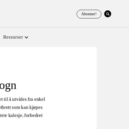
Abonner!
Ressurser
vogn
til å utvides fra enkel
otbrett som kan kjøpes
ørre kalesje, forbedret