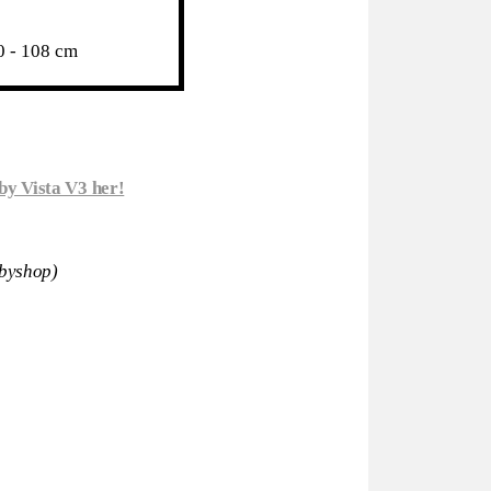
0 - 108 cm
by Vista V3 her!
abyshop)