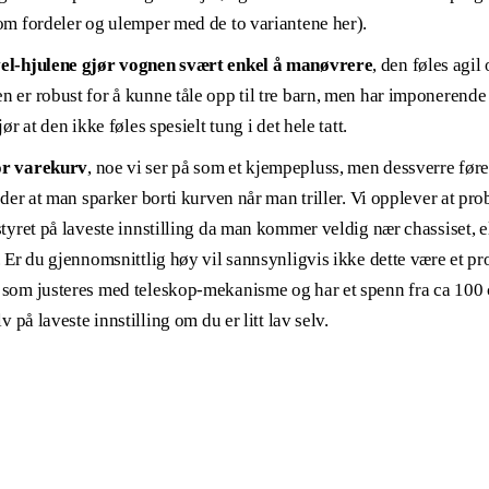
om fordeler og ulemper med de to variantene her).
vel-hjulene gjør vognen svært enkel å manøvrere
, den føles agil 
 er robust for å kunne tåle opp til tre barn, men har imponerende
ør at den ikke føles spesielt tung i det hele tatt.
or varekurv
, noe vi ser på som et kjempepluss, men dessverre fører 
nder at man sparker borti kurven når man triller. Vi opplever at pr
styret på laveste innstilling da man kommer veldig nær chassiset, 
. Er du gjennomsnittlig høy vil sannsynligvis ikke dette være et p
 som justeres med teleskop-mekanisme og har et spenn fra ca 100 
v på laveste innstilling om du er litt lav selv.