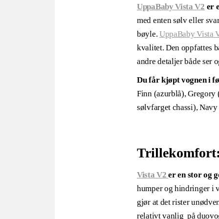
UppaBaby Vista V2
er e
med enten sølv eller sva
bøyle.
UppaBaby Vista 
kvalitet. Den oppfattes b
andre detaljer både ser o
Du får kjøpt vognen i f
Finn (azurblå), Gregory 
sølvfarget chassi), Navy 
Trillekomfort
Vista V2
er en stor og 
humper og hindringer i ve
gjør at det rister unødv
relativt vanlig på duov