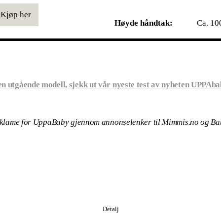
Kjøp her
Høyde håndtak:
Ca. 10
n utgående modell, sjekk ut vår nyeste test av nyheten UPPAba
reklame for UppaBaby gjennom annonselenker til Mimmis.no og B
Detalj