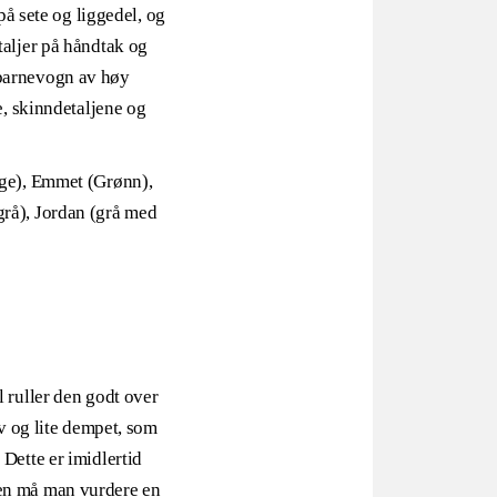
å sete og liggedel, og
taljer på håndtak og
 barnevogn av høy
e, skinndetaljene og
eige), Emmet (Grønn),
grå), Jordan (grå med
ul ruller den godt over
iv og lite dempet, som
Dette er imidlertid
gen må man vurdere en