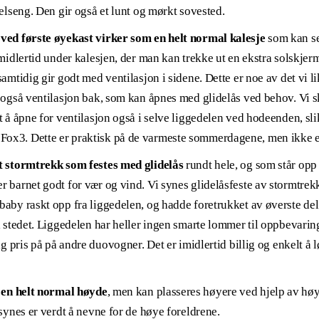
kelseng. Den gir også et lunt og mørkt sovested.
ved første øyekast virker som en helt normal kalesje
som kan set
imidlertid under kalesjen, der man kan trekke ut en ekstra solskj
amtidig gir godt med ventilasjon i sidene. Dette er noe av det vi l
 også ventilasjon bak, som kan åpnes med glidelås ved behov. Vi s
t å åpne for ventilasjon også i selve liggedelen ved hodeenden, sl
x3. Dette er praktisk på de varmeste sommerdagene, men ikke et
t stormtrekk som festes med glidelås
rundt hele, og som står op
barnet godt for vær og vind. Vi synes glidelåsfeste av stormtrekk t
aby raskt opp fra liggedelen, og hadde foretrukket av øverste del
i stedet. Liggedelen har heller ingen smarte lommer til oppbevarin
ig pris på på andre duovogner. Det er imidlertid billig og enkelt å
i en helt normal høyde
, men kan plasseres høyere ved hjelp av hø
 synes er verdt å nevne for de høye foreldrene.