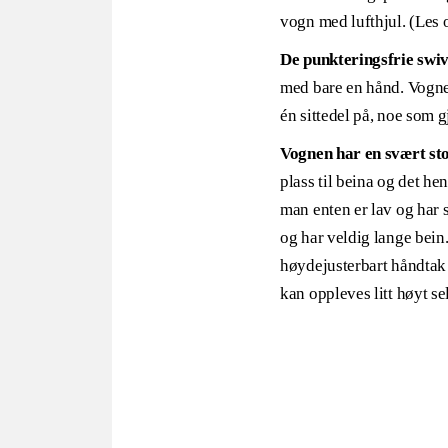
vogn med lufthjul. (Les 
De punkteringsfrie swi
med bare en hånd. Vognen
én sittedel på, noe som gj
Vognen har en svært st
plass til beina og det he
man enten er lav og har 
og har veldig lange bein
høydejusterbart håndtak
kan oppleves litt høyt sel