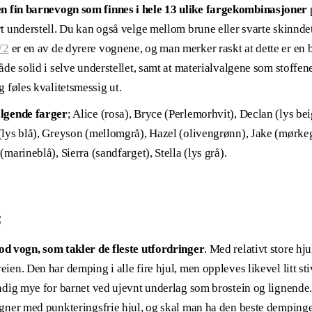
n fin barnevogn som finnes i hele 13 ulike fargekombinasjoner
p
rt understell. Du kan også velge mellom brune eller svarte skinnde
V2
er en av de dyrere vognene, og man merker raskt at dette er en
åde solid i selve understellet, samt at materialvalgene som stoffen
g føles kvalitetsmessig ut.
ølgende farger
; Alice (rosa), Bryce (Perlemorhvit), Declan (lys b
(lys blå), Greyson (mellomgrå), Hazel (olivengrønn), Jake (mørke
(marineblå), Sierra (sandfarget), Stella (lys grå).
:
god vogn, som takler de fleste utfordringer
. Med relativt store hj
ien. Den har demping i alle fire hjul, men oppleves likevel litt st
endig mye for barnet ved ujevnt underlag som brostein og lignende. 
ogner med punkteringsfrie hjul, og skal man ha den beste dempin