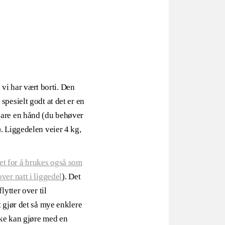
 vi har vært borti. Den
spesielt godt at det er en
bare en hånd (du behøver
. Liggedelen veier 4 kg,
net for å brukes også som
ver natt i liggedel
). Det
lytter over til
t gjør det så mye enklere
kke kan gjøre med en