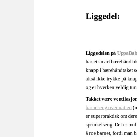
Liggedel:
Liggedelen på
UppaBab
har et smart bærehåndtak 
knapp i bærehåndtaket so
altså ikke trykke på kna
og er hverken veldig tung
Takket være ventilasjo
barneseng over natten
(m
er superpraktisk om dere 
sprinkelseng. Det er muli
å roe barnet, fordi man 