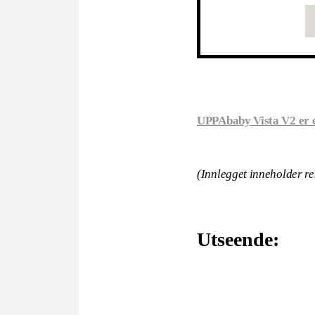
UPPAbaby Vista V2 er e
(Innlegget inneholder 
Utseende: