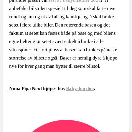
på andre plass i vår
test av babybilstoler 2021
! Vi
anbefaler bilstolen spesielt til deg som skal farte mye
rundt og inn og ut av bil, og kanskje også skal bruke
setet i flere ulike biler. Den roterende basen og det
faktum at setet kan festes både på base og med bilens
egne belter gjør setet svært enkelt å bruke i alle
situasjoner. Et stort pluss at basen kan brukes på neste
størrelse av bilsete også! Baser er nemlig dyre å kjøpe
nye for hver gang man bytter til større bilstol.
Nuna Pipa Next kjøpes hos
Babyshop her
.