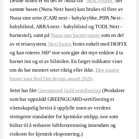
Denne stolen er en del av Nuna sitt "
Next system"
der
samme basen (Nuna Next base) kan brukes til flere av
Nuna sine seter (CARI next - babykrybbe, PIPA Next -
babybilstol, ARRA next - babybilstol og TODL Next -
barnestol), samt på
Nuna sine barnevogner
som en del
av et reisesystem.
Next basen
festes enkelt med ISOFIX
og kan roteres 360° noe som gjør det mye enklere å ta
barnet inn og ut av bilstolen. En farget indikator viser
om du har montert setet riktig eller ikke.
Den smarte
basen vant Red Dot design award 2020
.
Setet har fått
Greenguard Gold sertifisering
(Produkter
som har oppnådd GREENGUARD-sertifisering er
vitenskapelig bevist å oppfylle noen av verdens
strengeste standarder for kjemiske utslipp, noe som
bidrar til å redusere luftforurensning innendørs og
risikoen for kjemisk eksponering.)