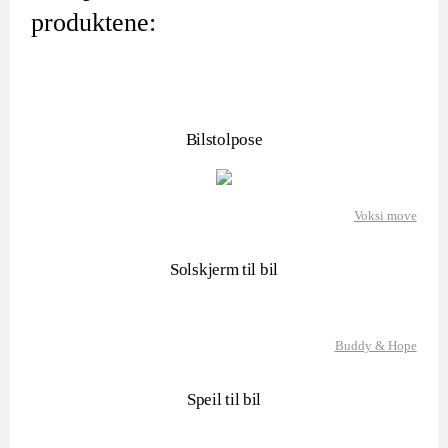
produktene:
Bilstolpose
Voksi move
Solskjerm til bil
Buddy & Hope
Speil til bil