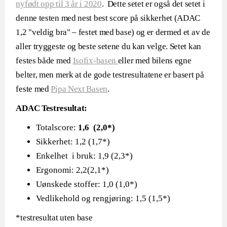
nyfødt opp til 3 år i 2020
. Dette setet er også det setet i
denne testen med nest best score på sikkerhet (ADAC
1,2 "veldig bra" – festet med base) og er dermed et av de
aller tryggeste og beste setene du kan velge. Setet kan
festes både med
Isofix-basen
eller med bilens egne
belter, men merk at de gode testresultatene er basert på
feste med
Pipa Next Basen
.
ADAC Testresultat:
Totalscore:
1,6 (2,0*)
Sikkerhet: 1,2 (1,7*)
Enkelhet i bruk: 1,9 (2,3*)
Ergonomi: 2,2(2,1*)
Uønskede stoffer: 1,0 (1,0*)
Vedlikehold og rengjøring: 1,5 (1,5*)
*testresultat uten base