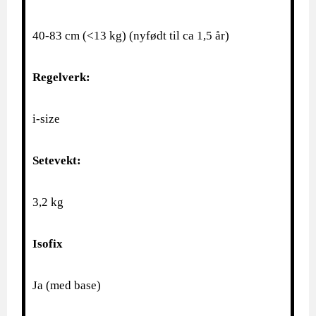
40-83 cm (<13 kg) (nyfødt til ca 1,5 år)
Regelverk:
i-size
Setevekt:
3,2 kg
Isofix
Ja (med base)