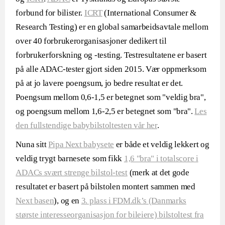
forbund for bilister.
ICRT
(International Consumer &
Research Testing) er en global samarbeidsavtale mellom
over 40 forbrukerorganisasjoner dedikert til
forbrukerforskning og -testing. Testresultatene er basert
på alle ADAC-tester gjort siden 2015. Vær oppmerksom
på at jo lavere poengsum, jo bedre resultat er det.
Poengsum mellom 0,6-1,5 er betegnet som "veldig bra",
og poengsum mellom 1,6-2,5 er betegnet som "bra".
Les
den fullstendige babybilstoltesten vår her
.
Nuna sitt
Pipa Next babysete
er både et veldig lekkert og
veldig trygt barnesete som fikk
1,6 "bra" i totalscore i
ADACs svært strenge bilstol-test
(merk at det gode
resultatet er basert på bilstolen montert sammen med
Next basen
), og en
3. plass i FDM.dk’s (Danmarks
største interesseorganisasjon for bileiere) bilstoltest fra