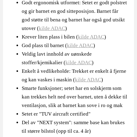
Godt ergonomisk utformet: Setet er godt polstret
og gir barnet en god sitteposisjon. Barnet får
god støtte til bena og barnet har også god utsikt
utover (
kilde ADAC
)
Krever liten plass i bilen (
kilde ADAC
)
God plass til barnet (
kilde ADAC
)
Veldig lavt innhold av uønskede
stoffer/kjemikalier (
kilde ADAC
)
Enkelt å vedlikeholde: Trekket er enkelt å fjerne
og kan vaskes i maskin (
kilde ADAC
)
Smarte funksjoner; setet har en solskjerm som
kan trekkes helt ned over barnet, uten å dekke til
ventilasjon, slik at barnet kan sove i ro og mak
Setet er "TUV aircraft certified"
Del av "NEXT system": samme base kan brukes
til større bilstol (opp til ca. 4 år)