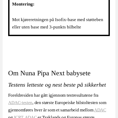
Montering:
Mot kjøreretningen på Isofix-base med støtteben
eller uten base med 3-punkts bilbelte
Om Nuna Pipa Next babysete
Testens letteste og nest beste på sikkerhet
Foreldresiden har gått igjennom testresultatene fra
ADAC-testen
, den største Europeiske bilstoltesten som
gjennomføres hver år som et samarbeid mellom
ADAC
og
ICRT
.
ADAC
er Tysklands og Europas største