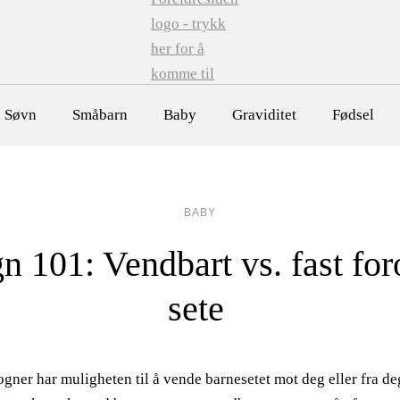
Søvn
Småbarn
Baby
Graviditet
Fødsel
BABY
 101: Vendbart vs. fast fo
sete
gner har muligheten til å vende barnesetet mot deg eller fra d