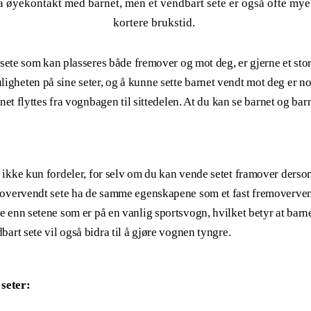
ha øyekontakt med barnet, men et vendbart sete er også ofte my
kortere brukstid.
t sete som kan plasseres både fremover og mot deg, er gjerne et stor
gheten på sine seter, og å kunne sette barnet vendt mot deg er noe
arnet flyttes fra vognbagen til sittedelen. At du kan se barnet og bar
 ikke kun fordeler, for selv om du kan vende setet framover derso
amovervendt sete ha de samme egenskapene som et fast fremoverven
e enn setene som er på en vanlig sportsvogn, hvilket betyr at barn
bart sete vil også bidra til å gjøre vognen tyngre.
 seter: