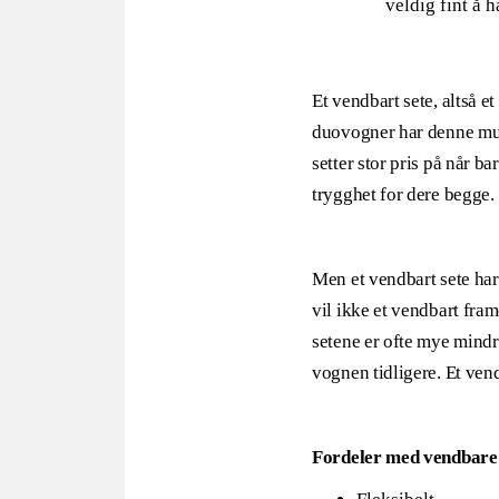
veldig fint å 
Et vendbart sete, altså e
duovogner har denne muli
setter stor pris på når b
trygghet for dere begge.
Men et vendbart sete har
vil ikke et vendbart fr
setene er ofte mye mindr
vognen tidligere. Et vend
Fordeler med vendbare