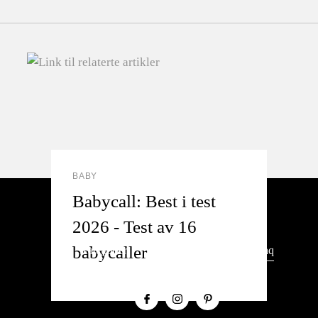
BABY
Babycall: Best i test
2026 - Test av 16
babycaller
Kategorier
Om oss
Kontakt
Faq