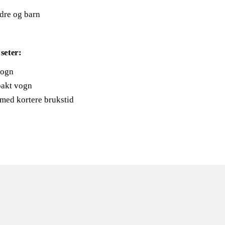
ldre og barn
seter:
vogn
akt vogn
med kortere brukstid