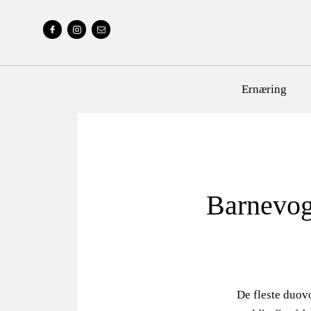
Ernæring
Barnevogn
De fleste duovo