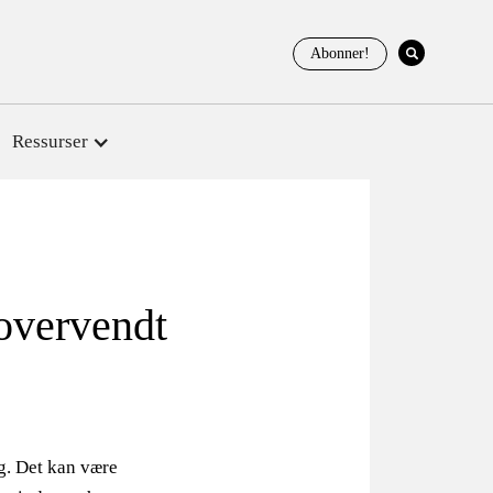
Abonner!
Ressurser
rovervendt
eg. Det kan være